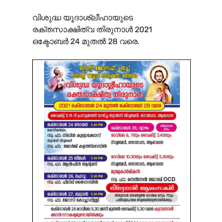
വിശുദ്ധ യൂദാശ്ലീഹായുടെ
രക്തസാക്ഷിത്വ തിരുനാൾ 2021
ഒക്ടോബർ 24 മുതൽ 28 വരെ.